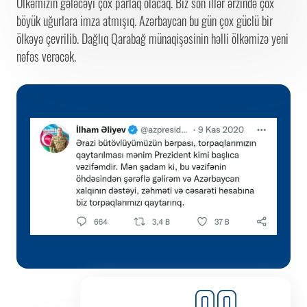
Ölkəmizin gələcəyi çox parlaq olacaq. Biz son illər ərzində çox
böyük uğurlara imza atmışıq. Azərbaycan bu gün çox güclü bir
ölkəyə çevrilib. Dağlıq Qarabağ münaqişəsinin həlli ölkəmizə yeni
nəfəs verəcək.