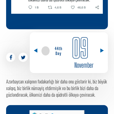
09
44th
Day
November
Azərbaycan xalqının fədakarlığı bir daha onu göstərir ki, biz böyük
xalqıq, biz birlik nümayiş etdirmişik və bu birlik bizi daha da
gücləndirəcək, ölkəmizi daha da qüdrətli ölkəyə çevirəcək.