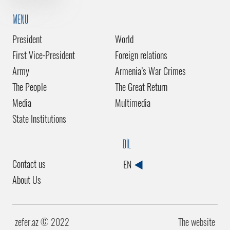
MENU
President
World
First Vice-President
Foreign relations
Army
Armenia’s War Crimes
The People
The Great Return
Media
Multimedia
State Institutions
DİL
Contact us
EN
About Us
zefer.az ©️ 2022
The website