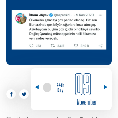
09
44th
Day
November