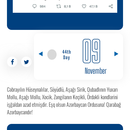
09
44th
Day
November
Cəbrayılın Hüseynalılar, Söyüdlü, Aşağı Sirik, Qubadlının Yuxarı
Mollu, Aşağı Mollu, Xocik, Zəngilanın Keçikli, Ördəkli kəndlərini
işğaldan azad etmişdir. Eşq olsun Azərbaycan Ordusuna! Qarabağ
Azərbaycandır!