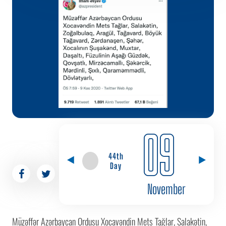
09
44th
Day
November
Müzəffər Azərbaycan Ordusu Xocavəndin Mets Tağlar, Salakətin,