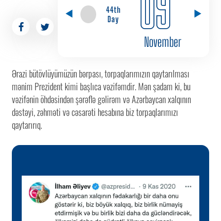
09
44th
Day
November
Ərazi bütövlüyümüzün bərpası, torpaqlarımızın qaytarılması
mənim Prezident kimi başlıca vəzifəmdir. Mən şadam ki, bu
vəzifənin öhdəsindən şərəflə gəlirəm və Azərbaycan xalqının
dəstəyi, zəhməti və cəsarəti hesabına biz torpaqlarımızı
qaytarırıq.