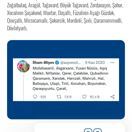
Zoğalbulaq, Aragül, Tağavard, Böyük Tağavard, Zərdanaşen, Şəhər,
Xocalının Şuşakənd, Muxtar, Daşaltı, Füzulinin Aşağı Güzdək,
Qovşatlı, Mirzəcamallı, Şəkərcik, Mərdinli, Şıxlı, Qaraməmmədli,
Dövlətyarlı,