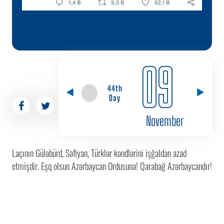
09
44th
Day
November
Laçının Güləbürd, Səfiyan, Türklər kəndlərini işğaldan azad
etmişdir. Eşq olsun Azərbaycan Ordusuna! Qarabağ Azərbaycandır!