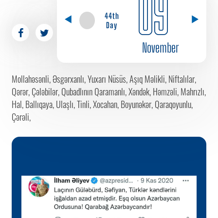
09
44th
Day
November
Mollahəsənli, Əsgərxanlı, Yuxarı Nüsüs, Aşıq Məlikli, Niftalılar,
Qərər, Çələbilər, Qubadlının Qaramanlı, Xəndək, Həmzəli, Mahrızlı,
Hal, Ballıqaya, Ulaşlı, Tinli, Xocahan, Boyunəkər, Qaraqoyunlu,
Çərəli,