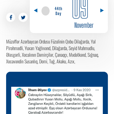
09
44th
Day
November
Müzəffər Azərbaycan Ordusu Füzulinin Qobu Dilağarda, Yal
Pirəhmədli, Yuxarı Yağlıvənd, Dilağarda, Seyid Mahmudlu,
Ələsgərli, Xocalının Dəmirçilər, Çanaqçı, Mədətkənd, Sığnaq,
Xocavəndin Susanlıq, Domi, Tuğ, Akaku, Azıx,